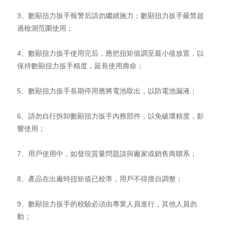
3、數顯扭力扳手報警后請勿繼續施力；數顯扭力扳手嚴禁超
過檢測范圍使用；
4、數顯扭力扳手使用完后，應把扭矩值調至最小值放置，以
保持數顯扭力扳手精度，延長使用壽命；
5、數顯扭力扳手長期停用應將電池取出，以防電池漏液；
6、請勿自行拆卸數顯扭力扳手內務部件，以免破壞精度，影
響使用；
7、用戶使用中，如發現質量問題請與廠家或銷售商聯系；
8、產品在出廠時扭矩值已校準，用戶不得擅自調整；
9、數顯扭力扳手的校驗必須由專業人員進行，其他人員勿
動；