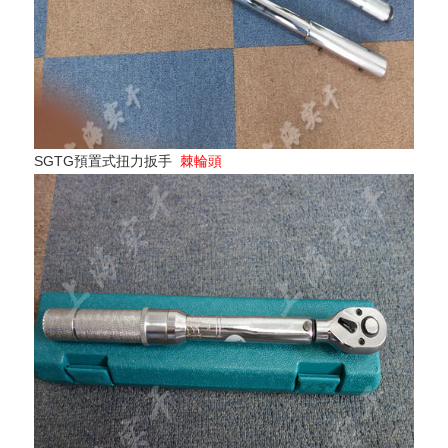
SGTG預置式扭力扳手
棘輪頭