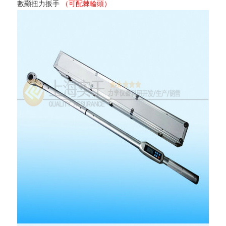
數顯扭力扳手
（可配棘輪頭）