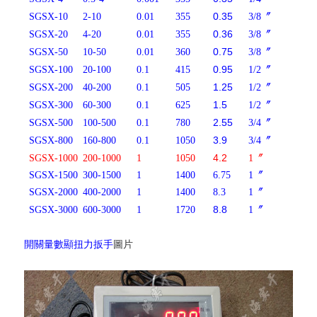
0.35
SGSX-10
2-10
0.01
355
3/8〞
0.36
SGSX-20
4-20
0.01
355
3/8〞
0.75
SGSX-50
10-50
0.01
360
3/8〞
0.95
SGSX-100
20-100
0.1
415
1/2〞
1.25
SGSX-200
40-200
0.1
505
1/2〞
1.5
SGSX-300
60-300
0.1
625
1/2〞
2.55
SGSX-500
100-500
0.1
780
3/4〞
3.9
SGSX-800
160-800
0.1
1050
3/4〞
4.2
SGSX-1000
200-1000
1
1050
1〞
SGSX-1500
300-1500
1
1400
6.75
1〞
SGSX-2000
400-2000
1
1400
8.3
1〞
8.8
SGSX-3000
600-3000
1
1720
1〞
開關量數顯扭力扳手
圖片