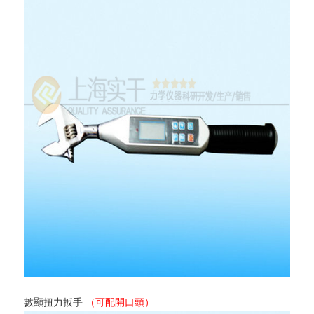
數顯扭力扳手
（可配開口頭）