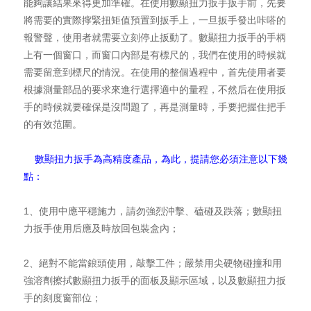
能夠讓結果來得更加準確。在使用數顯扭力扳手扳手前，先要
將需要的實際擰緊扭矩值預置到扳手上，一旦扳手發出咔嗒的
報警聲，使用者就需要立刻停止扳動了。數顯扭力扳手的手柄
上有一個窗口，而窗口內部是有標尺的，我們在使用的時候就
需要留意到標尺的情況。在使用的整個過程中，首先使用者要
根據測量部品的要求來進行選擇適中的量程，不然后在使用扳
手的時候就要確保是沒問題了，再是測量時，手要把握住把手
的有效范圍。
數顯扭力扳手為高精度產品，為此，提請您必須注意以下幾
點：
1、使用中應平穩施力，請勿強烈沖擊、磕碰及跌落；數顯扭
力扳手使用后應及時放回包裝盒內；
2、絕對不能當鋃頭使用，敲擊工件；嚴禁用尖硬物碰撞和用
強溶劑擦拭數顯扭力扳手的面板及顯示區域，以及數顯扭力扳
手的刻度窗部位；