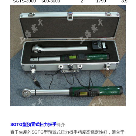
SGTS-3000
600-3000
2
1790
8.5
SGTG型預置式扭力扳手
簡介
實干生產的SGTG型預置式扭力扳手精度高穩定性好，適合于