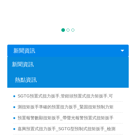
新聞資訊
新聞資訊
熱點資訊
SGTG預置式扭力扳手,管鉗頭預置式扭力矩扳手,可
測扭矩扳手準確的預置扭力扳手_緊固扭矩預制力矩
預置報警數顯扭矩扳手_帶聲光報警預置式扭矩扳手
嘉興預置式扭力扳手_SGTG型預制式扭矩扳手_檢測