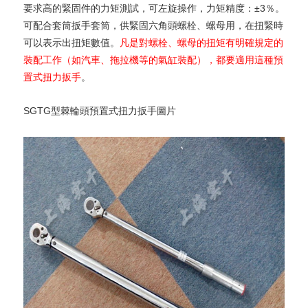
要求高的緊固件的力矩測試，可左旋操作，力矩精度：±3％。
可配合套筒扳手套筒，供緊固六角頭螺栓、螺母用，在扭緊時
可以表示出扭矩數值。
凡是對螺栓、螺母的扭矩有明確規定的
裝配工作（如汽車、拖拉機等的氣缸裝配），都要適用這種預
置式扭力扳手
。
SGTG型棘輪頭預置式扭力扳手圖片