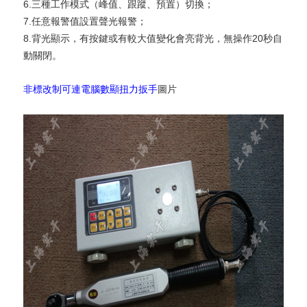
6.三種工作模式（峰值、跟蹤、預置）切換；
7.任意報警值設置聲光報警；
8.背光顯示，有按鍵或有較大值變化會亮背光，無操作20秒自
動關閉。
非標改制可連電腦數顯扭力扳手
圖片