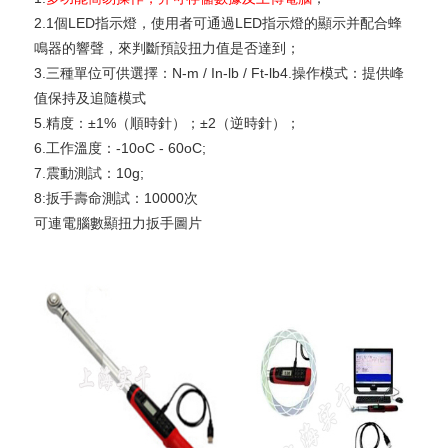
2.1個LED指示燈，使用者可通過LED指示燈的顯示并配合蜂
鳴器的響聲，來判斷預設扭力值是否達到；
3.三種單位可供選擇：N-m / In-lb / Ft-lb4.操作模式：提供峰
值保持及追隨模式
5.精度：±1%（順時針）；±2（逆時針）；
6.工作溫度：-10oC - 60oC;
7.震動測試：10g;
8:扳手壽命測試：10000次
可連電腦數顯扭力扳手圖片