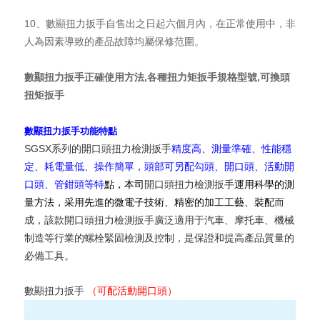
10、數顯扭力扳手自售出之日起六個月內，在正常使用中，非
人為因素導致的產品故障均屬保修范圍。
數顯扭力扳手正確使用方法,各種扭力矩扳手規格型號,可換頭
扭矩扳手
數顯扭力扳手功能特點
SGSX系列的開口頭扭力檢測扳手
精度高、測量準確、性能穩
定、耗電量低、操作簡單，頭部可另配勾頭、開口頭、活動開
口頭、管鉗頭等特
點，本司
開口頭扭力檢測扳手
運用科學的測
量方法，采用先進的微電子技術、精密的加工工藝、裝配
而
成，該款開口頭扭力檢測扳手廣泛適用于汽車、摩托車、機械
制造等行業的螺栓緊固檢測及控制，是保證和提高產品質量的
必備工具。
數顯扭力扳手
（可配活動開口頭）