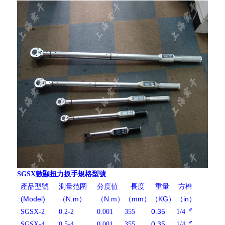
SGSX
數顯扭力扳手規格型號
產品型號
測量范圍
分度值
長度
重量
方榫
(Model)
（N.m）
（N.m）
（mm）
（KG）
（in）
0.35
SGSX-2
0.2-2
0.001
355
1/4〞
0.35
SGSX-4
0.5-4
0.001
355
1/4〞