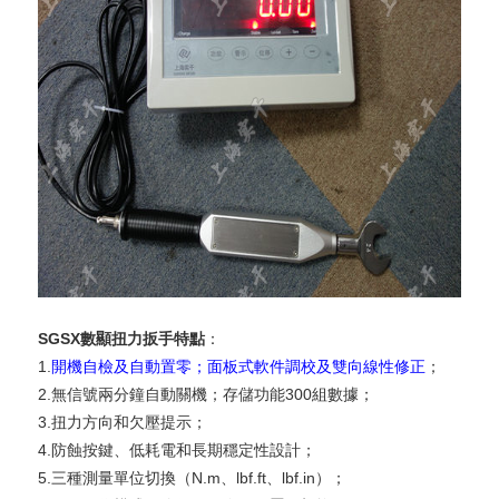
SGSX數顯扭力扳手特點
：
1.
開機自檢及自動置零；面板式軟件調校及雙向線性修正
；
2.無信號兩分鐘自動關機；存儲功能300組數據；
3.扭力方向和欠壓提示；
4.防蝕按鍵、低耗電和長期穩定性設計；
5.三種測量單位切換（N.m、lbf.ft、lbf.in）；