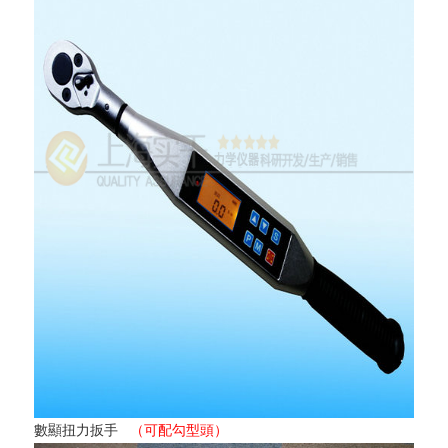
數顯扭力扳手
（可配勾型頭）