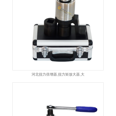
河北扭力倍增器,扭力矩放大器,大