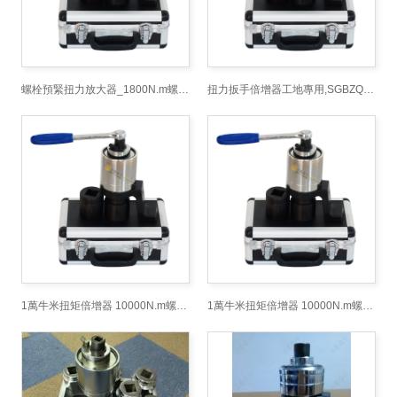
螺栓預緊扭力放大器_1800N.m螺栓扭矩倍增器_預緊螺栓省力扳手廠
扭力扳手倍增器工地專用,SGBZQ扭力放大轉換器,鐵路用加力扳手
1萬牛米扭矩倍增器 10000N.m螺栓拆裝扭矩扳手 手動扭力放大器
1萬牛米扭矩倍增器 10000N.m螺栓拆裝扭矩扳手 手動扭力放大器