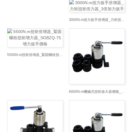
3000N.m扭力扳手倍增器_力矩扭矩倍力器_3倍加力扳手
5500N.m扭矩倍增器_緊固螺栓扭矩增力器_SGBZQ-75增力扳手價格
6000N.m機械式扭矩放大器價格_工程機械履帶預緊力矩倍增器廠家