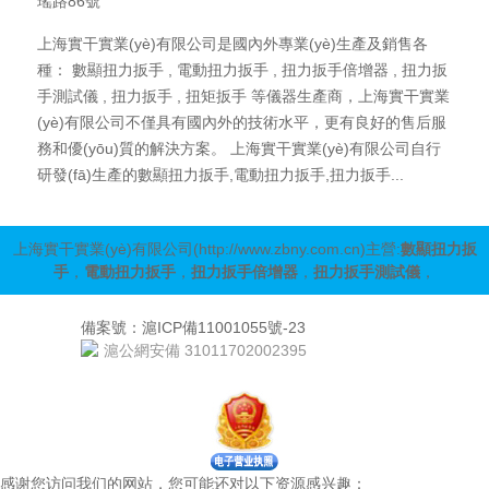
瑤路86號
上海實干實業(yè)有限公司是國內外專業(yè)生產及銷售各
種： 數顯扭力扳手 , 電動扭力扳手 , 扭力扳手倍增器 , 扭力扳
手測試儀 , 扭力扳手 , 扭矩扳手 等儀器生產商，上海實干實業
(yè)有限公司不僅具有國內外的技術水平，更有良好的售后服
務和優(yōu)質的解決方案。 上海實干實業(yè)有限公司自行
研發(fā)生產的數顯扭力扳手,電動扭力扳手,扭力扳手...
上海實干實業(yè)有限公司
(http://www.zbny.com.cn)
主營:
數顯扭力扳
手
，
電動扭力扳手
，
扭力扳手倍增器
，
扭力扳手測試儀
，
備案號：滬ICP備11001055號-23
滬公網安備 31011702002395
感谢您访问我们的网站，您可能还对以下资源感兴趣：