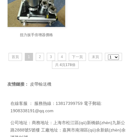
扭力扳手倍增器價格
首頁
1
2
3
4
下一頁
末頁
共
4
頁
178
條
友情鏈接：
皮帶輸送機
在線客服 ：
服務熱線：13817399759 電子郵箱:
1908338191@qq.com
公司地址：商務地址：上海市松江區(qū)新橋鎮(zhèn)九新公
路2888號5號樓 工廠地址：嘉興市南湖區(qū)余新鎮(zhèn)余