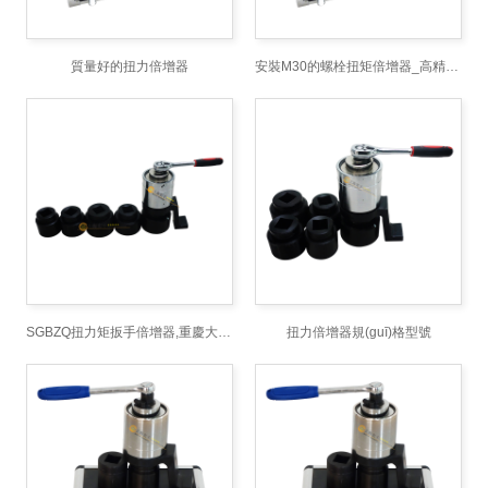
質量好的扭力倍增器
安裝M30的螺栓扭矩倍增器_高精度力矩扳手放大器_輸出力矩放大儀
SGBZQ扭力矩扳手倍增器,重慶大扭矩加力扳手,扭力放大轉換器
扭力倍增器規(guī)格型號