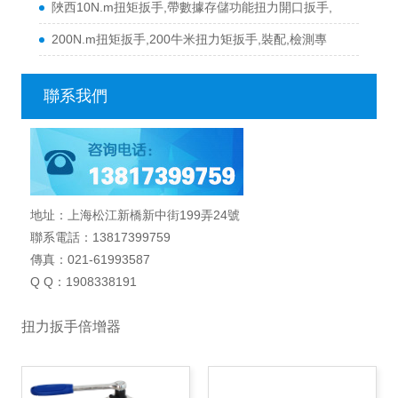
陜西10N.m扭矩扳手,帶數據存儲功能扭力開口扳手,
200N.m扭矩扳手,200牛米扭力矩扳手,裝配,檢測專
聯系我們
地址：上海松江新橋新中街199弄24號
聯系電話：13817399759
傳真：021-61993587
Q Q：1908338191
扭力扳手倍增器