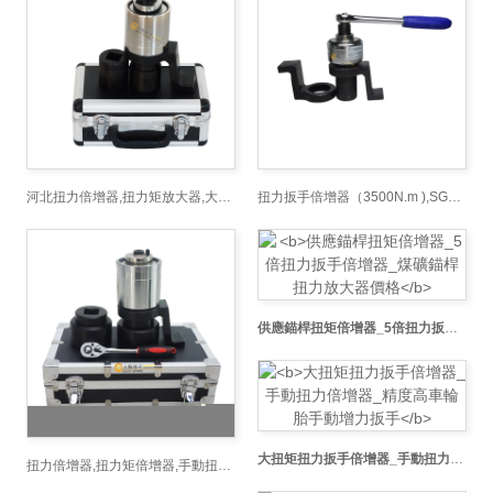
河北扭力倍增器,扭力矩放大器,大扭矩增力扳手拆卸大規(guī)格螺栓專用
扭力扳手倍增器（3500N.m ),SGBZQ-35扭力倍增器塔吊上拆螺絲用的
供應錨桿扭矩倍增器_5倍扭力扳手倍增器_煤礦錨桿扭力放大器價格
大扭矩扭力扳手倍增器_手動扭力倍增器_精度高車輪胎手動增力扳手
扭力倍增器,扭力矩倍增器,手動扭矩放大器,扭力放大轉換器鐵路用