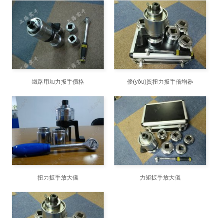
鐵路用加力扳手價格
優(yōu)質扭力扳手倍增器
扭力扳手放大儀
力矩扳手放大儀