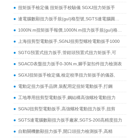
扭矩扳手檢定儀 扭矩扳手校驗儀 SGXJ扭力矩扳手
連電腦數顯扭力扳手規(guī)格型號,SGTS連電腦圓頭子數
1000N.m扭矩扳手報價,1000N.m扭力扳手規(guī)格型號,
上海扭剪型電動扳手,SGNJ扭剪型螺栓電動扳手1000
SGTG預置式扭力扳手,管鉗頭預置式扭力矩扳手,可
SGACD表盤扭力扳手0-30N.m,腳手架扣件扭力檢測表
SGXJ扭矩扳手檢定儀,檢定校準扭力矩扳手的儀器,
電動定扭力扳手品牌,裝配用定扭矩電動扳手,打鋼
工地專用扭剪型電動扳手,鋼結構高強螺栓電動扭力
SGNJ扭剪型電動扳手,高強螺栓電動扭力扳手,扭剪
SGTS連電腦數顯扭力扳手廠家,SGTS-200高精度扭力
自動關機數顯扭力扳手,開口頭扭力檢測扳手,高精