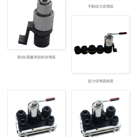
手動扭力倍增器
發(fā)電廠用扭矩倍增器
扭力倍增器精度