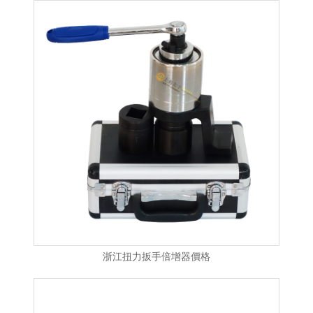
浙江扭力扳手倍增器價格